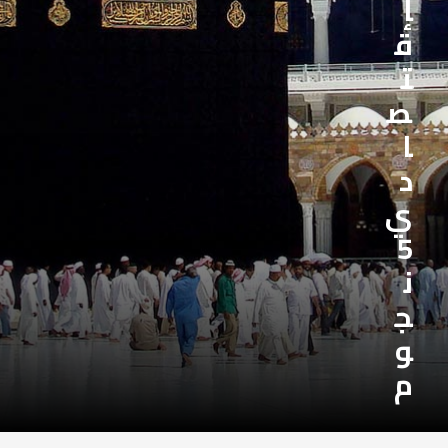
إ
ق
ت
ص
ا
د
ي
5
ن
ج
و
م