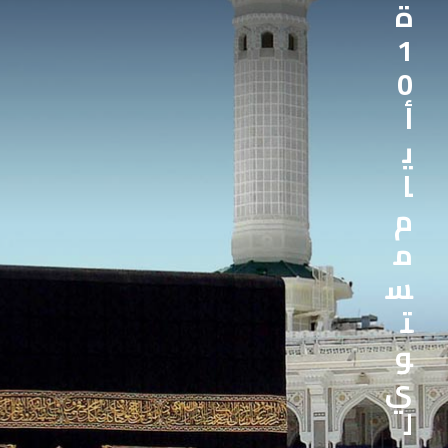
ة
1
0
أ
ي
ا
م
م
س
ت
و
ي
ل