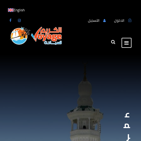
English
الدخول
التسجيل
ع
م
ر