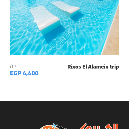
Rixos El Alamein trip
من
4,400 EGP