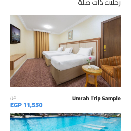
رحلات ذات صلة
لم يتوفر معلومات
اليوم الرابع
لم يتوفر معلومات
الموقع
Umrah Trip Sample
من
11,550 EGP