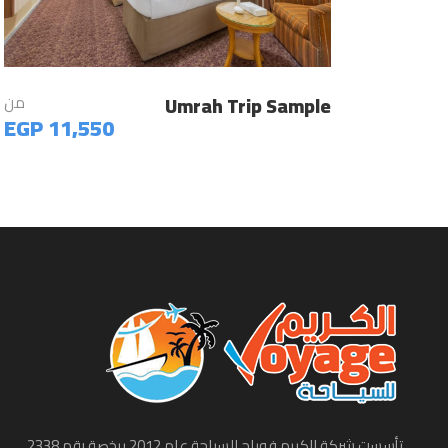
Umrah Trip Sample
من
11,550 EGP
تأسست شركة الكريم فوياج للسياحة عام 2012 برخصة رقم 2338