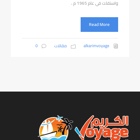
واستقلت في عام 1965 م ،
Read More
alkarimvoyage
مقالات
0