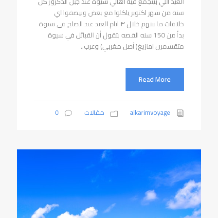
العيد اللي بيتجمع فيه اهالي سيوة عند جبل الدكرور كل
سنة من شهر اكتوبر ياكلوا مع بعض وبيصفوا اي
خلافات ما بينهم خلال ٣ ايام العيد ‏عيد الصلح في سيوة
بدأ من 150 سنه القصه بتقول أن القبائل في سيوة
متقسمين امازيغ( أصل مغربي) وعرب..
Read More
alkarimvoyage
مقالات
0